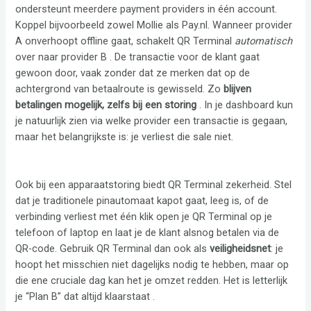
ondersteunt meerdere payment providers in één account.
Koppel bijvoorbeeld zowel Mollie als Pay.nl. Wanneer provider
A onverhoopt offline gaat, schakelt QR Terminal
automatisch
over naar provider B . De transactie voor de klant gaat
gewoon door, vaak zonder dat ze merken dat op de
achtergrond van betaalroute is gewisseld. Zo
blijven
betalingen mogelijk, zelfs bij een storing
. In je dashboard kun
je natuurlijk zien via welke provider een transactie is gegaan,
maar het belangrijkste is: je verliest die sale niet.
Ook bij een apparaatstoring biedt QR Terminal zekerheid. Stel
dat je traditionele pinautomaat kapot gaat, leeg is, of de
verbinding verliest met één klik open je QR Terminal op je
telefoon of laptop en laat je de klant alsnog betalen via de
QR-code. Gebruik QR Terminal dan ook als
veiligheidsnet
: je
hoopt het misschien niet dagelijks nodig te hebben, maar op
die ene cruciale dag kan het je omzet redden. Het is letterlijk
je “Plan B” dat altijd klaarstaat .