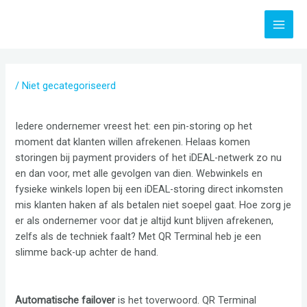
Ga
MAI
naar
MEN
de
inhoud
/
Niet gecategoriseerd
Iedere ondernemer vreest het: een pin-storing op het
moment dat klanten willen afrekenen. Helaas komen
storingen bij payment providers of het iDEAL-netwerk zo nu
en dan voor, met alle gevolgen van dien. Webwinkels en
fysieke winkels lopen bij een iDEAL-storing direct inkomsten
mis klanten haken af als betalen niet soepel gaat. Hoe zorg je
er als ondernemer voor dat je altijd kunt blijven afrekenen,
zelfs als de techniek faalt? Met QR Terminal heb je een
slimme back-up achter de hand.
Automatische failover
is het toverwoord. QR Terminal